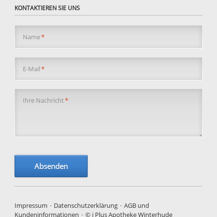
KONTAKTIEREN SIE UNS
Pflichtfeld
Name
*
Pflichtfeld
E-Mail
*
Pflichtfeld
Ihre Nachricht
*
Absenden
Navigation
Impressum
Datenschutzerklärung
AGB und
überspringen
Kundeninformationen
© i Plus Apotheke Winterhude